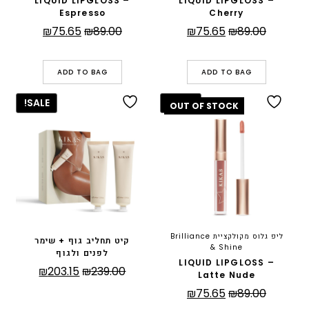
LIQUID LIPGLOSS –
LIQUID LIPGLOSS –
Espresso
Cherry
המחיר
המחיר
המחיר
המחיר
₪
75.65
₪
89.00
₪
75.65
₪
89.00
המקורי
הנוכחי
המקורי
הנוכחי
היה:
הוא:
היה:
הוא:
ADD TO BAG
ADD TO BAG
₪75.65.
₪89.00.
₪75.65.
₪89.00.
SALE!
SALE!
ליפ גלוס מקולקציית Brilliance
קיט תחליב גוף + שימר
& Shine
לפנים ולגוף
LIQUID LIPGLOSS –
המחיר
המחיר
₪
203.15
₪
239.00
Latte Nude
המקורי
הנוכחי
המחיר
המחיר
₪
75.65
₪
89.00
היה:
הוא: