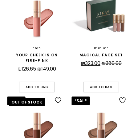
קיט פנים
סומק
YOUR CHEEK IS ON
MAGICAL FACE SET
FIRE-PINK
המחיר
המחיר
₪
323.00
₪
380.00
המחיר
המחיר
₪
126.65
₪
149.00
המקורי
הנוכחי
המקורי
הנוכחי
היה:
הוא:
היה:
הוא:
₪323.00.
₪380.00.
ADD TO BAG
ADD TO BAG
₪126.65.
₪149.00.
SALE!
SALE!