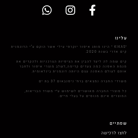
עלינו
״KIKAS ״ הינו מותג איפור יוקרתי עילי אשר הוקם ע"י הדוגמנית
קים אדרי בשנת 2020.
קים שמה לה ליעד להבין את הציפיות הצרכניות ולהקדים את
מגמת האפנה כמה צעדים קדימה,לשלב מוצרי איפור ולחבר
אותם לעולם האפנה עצם היותה דוגמנית בינלאומית.
משרדי החברה נמצאים ברח׳ ניסנבאום 37 בת ים
כל מוצרי החברה מאושרים לשימוש ע״י משרד הבריאות,
המוצרים אינם מנוסים על בעלי חיים.
שפתיים
לחצו לרכישה