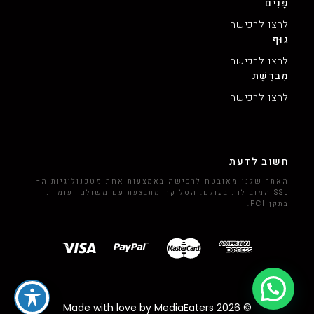
פָּנִים
לחצו לרכישה
גוּף
לחצו לרכישה
מִברֶשֶׁת
לחצו לרכישה
חשוב לדעת
האתר שלנו מאובטח לרכישה באמצעות אחת מטכנולוגיות ה-
SSL המובילות בעולם. הסליקה מתבצעת עם משולם ועומדת
בתקן PCI.
© Made with love by MediaEaters 2026