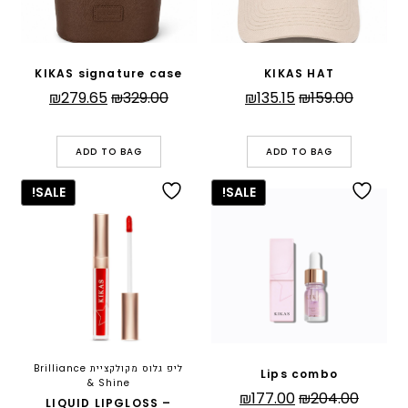
KIKAS signature case
KIKAS HAT
המחיר
המחיר
המחיר
המחיר
₪
279.65
₪
329.00
₪
135.15
₪
159.00
המקורי
הנוכחי
המקורי
הנוכחי
היה:
הוא:
היה:
הוא:
ADD TO BAG
ADD TO BAG
279.65.
₪329.00.
₪135.15.
₪159.00.
SALE!
SALE!
ליפ גלוס מקולקציית Brilliance
Lips combo
& Shine
המחיר
המחיר
₪
177.00
₪
204.00
LIQUID LIPGLOSS –