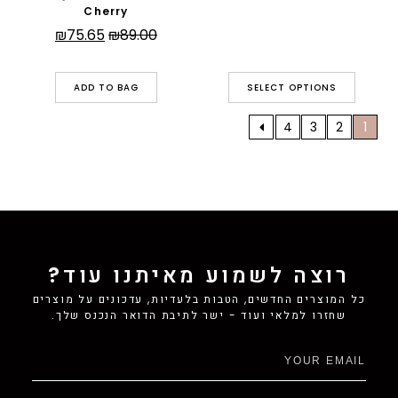
המקורי
הנוכחי
Cherry
היה:
הוא:
המחיר
המחיר
₪
75.65
₪
89.00
₪204.00.
₪177.00.
המקורי
הנוכחי
היה:
הוא:
ADD TO BAG
SELECT OPTIONS
₪75.65.
₪89.00.
4
3
2
1
רוצה לשמוע מאיתנו עוד?
כל המוצרים החדשים, הטבות בלעדיות, עדכונים על מוצרים
שחזרו למלאי ועוד - ישר לתיבת הדואר הנכנס שלך.