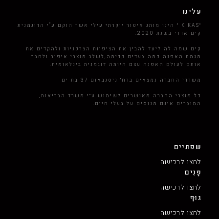
עלינו
״KIKAS ״ הינו מותג איפור יוקרתי עילי אשר הוקם ע"י הדוגמנית
קים אדרי בשנת 2020.
קים שמה לה ליעד להבין את הציפיות הצרכניות ולהקדים את
מגמת האפנה כמה צעדים קדימה,לשלב מוצרי איפור ולחבר
אותם לעולם האפנה עצם היותה דוגמנית בינלאומית.
משרדי החברה נמצאים ברח׳ ניסנבאום 37 בת ים
כל מוצרי החברה מאושרים לשימוש ע״י משרד הבריאות,
המוצרים אינם מנוסים על בעלי חיים.
שפתיים
לחצו לרכישה
פָּנִים
לחצו לרכישה
גוּף
לחצו לרכישה