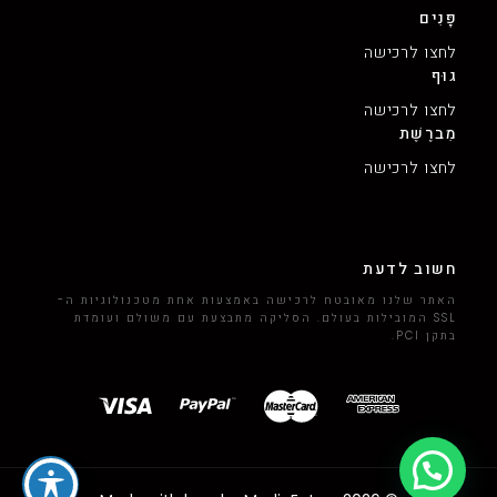
פָּנִים
לחצו לרכישה
גוּף
לחצו לרכישה
מִברֶשֶׁת
לחצו לרכישה
חשוב לדעת
האתר שלנו מאובטח לרכישה באמצעות אחת מטכנולוגיות ה-
SSL המובילות בעולם. הסליקה מתבצעת עם משולם ועומדת
בתקן PCI.