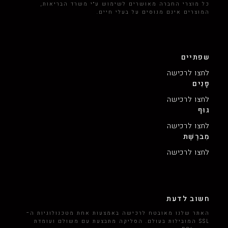
כל מוצרי החברה מאושרים לשימוש ע״י משרד הבריאות,
המוצרים אינם מנוסים על בעלי חיים.
שפתיים
לחצו לרכישה
פָּנִים
לחצו לרכישה
גוּף
לחצו לרכישה
מִברֶשֶׁת
לחצו לרכישה
חשוב לדעת
האתר שלנו מאובטח לרכישה באמצעות אחת מטכנולוגיות ה-
SSL המובילות בעולם. הסליקה מתבצעת עם משולם ועומדת