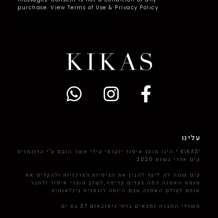
purchase. View Terms of Use & Privacy Policy.
[honeypot user-hpinfo]
עלינו
״KIKAS ״ הינו מותג איפור יוקרתי עילי אשר הוקם ע"י הדוגמנית
קים אדרי בשנת 2020.
קים שמה לה ליעד להבין את הציפיות הצרכניות ולהקדים את
מגמת האפנה כמה צעדים קדימה,לשלב מוצרי איפור ולחבר
אותם לעולם האפנה עצם היותה דוגמנית בינלאומית.
משרדי החברה נמצאים ברח׳ ניסנבאום 37 בת ים