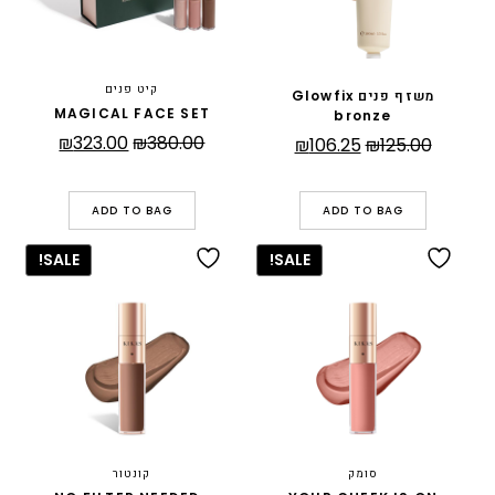
קיט פנים
משזף פנים Glowfix
MAGICAL FACE SET
bronze
המחיר
המחיר
₪
323.00
₪
380.00
המחיר
המחיר
₪
106.25
₪
125.00
המקורי
הנוכחי
המקורי
הנוכחי
היה:
הוא:
היה:
הוא:
ADD TO BAG
ADD TO BAG
323.00.
₪380.00.
₪106.25.
₪125.00.
SALE!
SALE!
סומק
קונטור