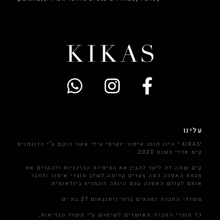
[honeypot user-hpinfo]
עלינו
״KIKAS ״ הינו מותג איפור יוקרתי עילי אשר הוקם ע"י הדוגמנית
קים אדרי בשנת 2020.
קים שמה לה ליעד להבין את הציפיות הצרכניות ולהקדים את
מגמת האפנה כמה צעדים קדימה,לשלב מוצרי איפור ולחבר
אותם לעולם האפנה עצם היותה דוגמנית בינלאומית.
משרדי החברה נמצאים ברח׳ ניסנבאום 37 בת ים
כל מוצרי החברה מאושרים לשימוש ע״י משרד הבריאות,