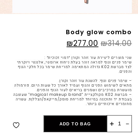
Body glow combo
המחיר
המחיר
₪
277.00
₪
314.00
המקורי
הנוכחי
שני מוצרים ליצירת עור זוהר וקורן ״דמוי זכוכית״ :
שימר פנים וגוף למראה זוהר בעלת ניחוח ארומטי, אלגנטי ויוקרתי
היה:
הוא:
לצד מברשת K02 גדולה המתאימה למריחת שימר בכל חלקי הגוף
והפנים.
₪277.00.
₪314.00.
– שימר פנים וגוף: להשגת עור זוהר וקורן.
מתאים לשימוש הפנים והגוף ועמיד לאורך כל שעות היום. פורמולה
מועשרת במרכיבים ושמנים בריאים לעור הגוף והפנים.
– מברשת K02 מקולקציית “magical makeup brand” שעוצבה
בעבודת יד ותוכננה במיוחד למריחת סומק/מייקאפ/הצללןת. עשויה
מחומרים איכותיים ביותר.
כמות
ADD TO BAG
של
Body