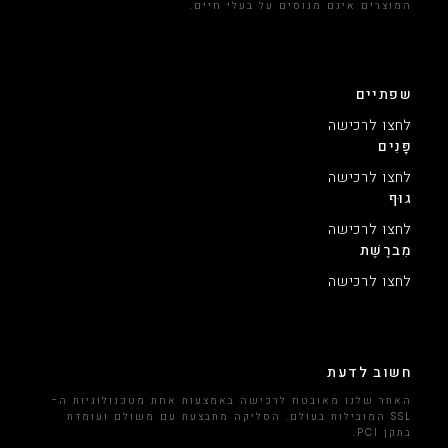
המוצרים אינם מנוסים על בעלי חיים.
שפתיים
לחצו לרכישה
פָּנִים
לחצו לרכישה
גוּף
לחצו לרכישה
מִברֶשֶׁת
לחצו לרכישה
חשוב לדעת
האתר שלנו מאובטח לרכישה באמצעות אחת מטכנולוגיות ה-
SSL המובילות בעולם. הסליקה מתבצעת עם משולם ועומדת
בתקן PCI.