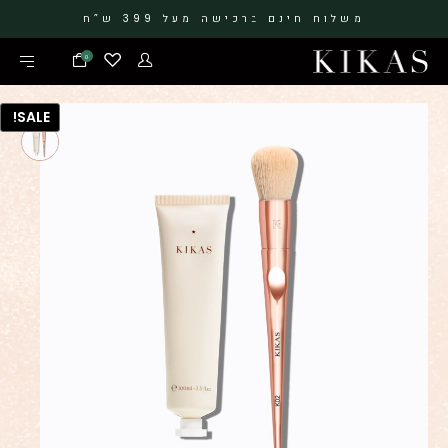
משלוח חינם ברכישה מעל 399 ש”ח
0
SALE!