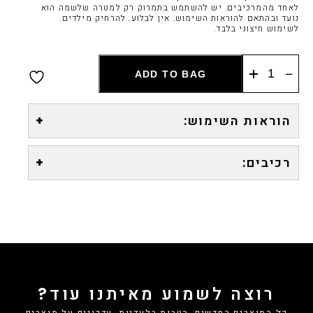
לאחד מהמרכיבים. יש להשתמש בתמרוק רק למטרה שלשמה הוא
נועד ובהתאם להוראות השימוש. אין לבלוע. להרחיק מילדים.
לשימוש חיצוני בלבד.
כמות
ADD TO BAG
של
קיט
תחליב
הוראות השימוש:
+
גוף
+
רכיבים:
+
שימר
לפנים
ולגוף
רוצה לשמוע מאיתנו עוד?
כל המוצרים החדשים, הטבות בלעדיות, עדכונים על מוצרים