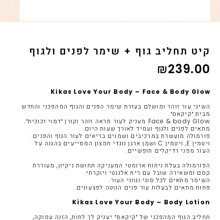
קיט תחליב גוף + שימר לפנים ולגוף
₪
239.00
Kikas Love Your Body – Face & Body Glow
השיגי עור זוהר ומושלם בעזרת שימר הפנים והגוף המהפכני והחדש
מבית ״קיקאס״.
Face & body Glow מעניק לעור מראה זוהר וקורן ״דמוי זכוכית״.
מתאים לפנים ולגוף ועמיד לאורך שעות היום.
פורמולה מועשרת במרכיבים ושמנים בריאים לעור הגוף והפנים:
ויטמין E, ויטמין C ושמן ארגן נוגדי חמצון המסייעים בהגנה על
העור מפני רדיקלים חופשיים.
הפורמולה בעלת ניחוח ארומטי המעניקה תחושת ניקיון, מעוררת
קסם ומשאירה שובל עם ריח אלגנטי ויוקרתי.
השימר מתאים לכל סוגי וגווני העור.
פחות מתאים לבעלות עור פנים הנוטה לפצעונים.
Kikas Love Your Body – Body Lotion
תחליב הגוף המהפכני של ״קיקאס״ יעניק לך לחות, הזנה עמוקה,