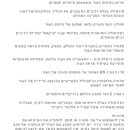
וסיוע במיצוק העור ובטשטוש סימנים ופגמים.
פורמולה בעלת רכיבים המעכבים את תהליך ההזדקנות של העור
הנגרם מגורמי הסביבה השונים.
תחליב הגוף מעניק גלואו ואפקט של מיצוק העור.
הפורמולה החדשנית פותחה במיוחד עבור ״קיקאס״ ומכילה רכיבים
רבים ומגוונים:
פפטיד המסייע בהגברת ייצור הקולגן, ממצק, מפחית מראה קמטים
ומשפר את גמישות העור.
חומצה היאלורונית – המעשירה את העור בלחות, מפחיתה אדמומיות
ומסייעת בשיפור מראה העור.
פרו ויטמין B5 השומר על מחסום ההגנה של העור.
אלוורה,אלנטואין וביסבולול המסייעים בהרגעה מיידית של העור
לאחר חשיפה לשמש.
ויטמין E נוגד חמצון הנלחם ברדיקלים חופשיים.
הפורמולה בעלת ניחוח ארומטי המעניקה תחושת ניקיון, מעוררת
קסם ומשאירה שובל עם ריח אלגנטי ויוקרתי.
אזהרות:
אין להשתמש על עור מגורה או פגום. להפסיק את השימוש עם
הופעת סימני גירוי. יש להימנע ממגע עם העיניים ובמקרה של מגע
כזה יש לשטוף היטב במים. אין להשתמש במוצר אם ידועה רגישות