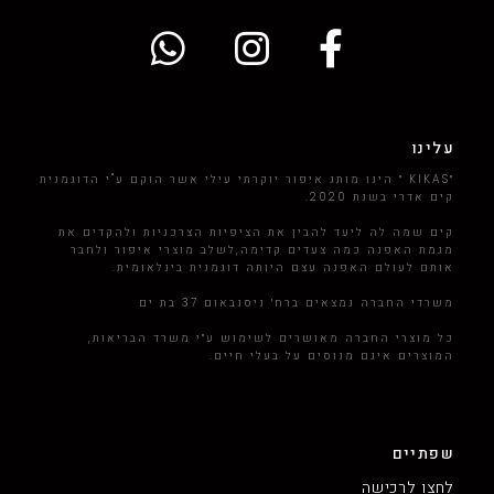
עלינו
״KIKAS ״ הינו מותג איפור יוקרתי עילי אשר הוקם ע"י הדוגמנית
קים אדרי בשנת 2020.
קים שמה לה ליעד להבין את הציפיות הצרכניות ולהקדים את
מגמת האפנה כמה צעדים קדימה,לשלב מוצרי איפור ולחבר
אותם לעולם האפנה עצם היותה דוגמנית בינלאומית.
משרדי החברה נמצאים ברח׳ ניסנבאום 37 בת ים
כל מוצרי החברה מאושרים לשימוש ע״י משרד הבריאות,
המוצרים אינם מנוסים על בעלי חיים.
שפתיים
לחצו לרכישה